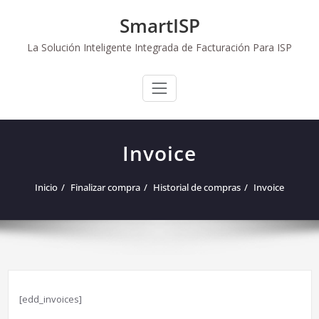
Saltar
SmartISP
al
contenido
La Solución Inteligente Integrada de Facturación Para ISP
Invoice
Inicio
Finalizar compra
Historial de compras
Invoice
[edd_invoices]